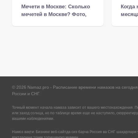
Мечети в Москве: Сколько
Когда 
мечетей в Москве? Фото,
месяца
адреса, телефоны
году: 
©
2026
Namaz.pro - Расписание времени намазов на сегодня 
России и СНГ.
Точный момент начала намаза зависит от вашего местонахождения. По
или заход солнца, но по таблице время еще не наступило, скорректиру
вашими наблюдениями.
Намоз вақти: Бизнинг веб-сайтда сиз барча Россия ва СНГ шаҳарлари 
вақтларини точик топишингиз мумкин.