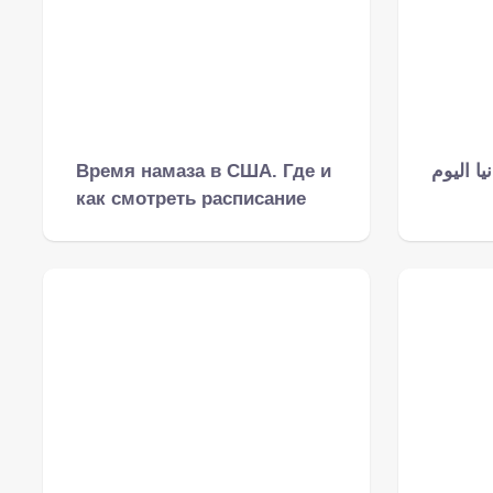
Время намаза в США. Где и
ا اليوم
как смотреть расписание
намаза, когда находишься в
Соединённых Штатах
Америки?