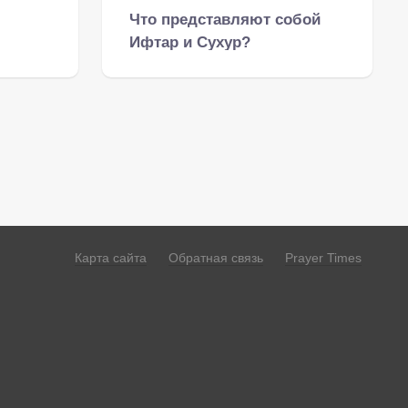
Что представляют собой
Ифтар и Сухур?
Особенности приёма пищи
во время Рамадана.
Карта сайта
Обратная связь
Prayer Times