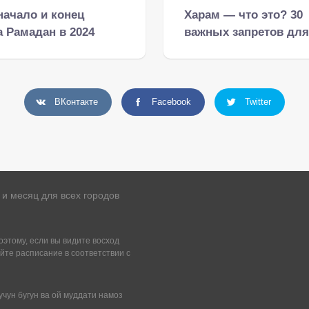
начало и конец
Харам — что это? 30
 Рамадан в 2024
важных запретов для
Всё про Рамадан
мусульман в Исламе
ВКонтакте
Facebook
Twitter
и месяц для всех городов
этому, если вы видите восход
йте расписание в соответствии с
учун бугун ва ой муддати намоз