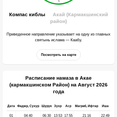
Компас киблы
Акай (Кармакшинский
район)
Приведенное направление указывает на одну из главных
святынь ислама — Каабу.
Посмотреть на карте
Расписание намаза в Акае
(кармакшинском Район) на Август 2026
года
Дата
Фаджр, Сухур
Шурук
Зухр
Аср
Магриб, Ифтар
Иша
01
04:40
06:30
13:53
17:55
21:16
22:49