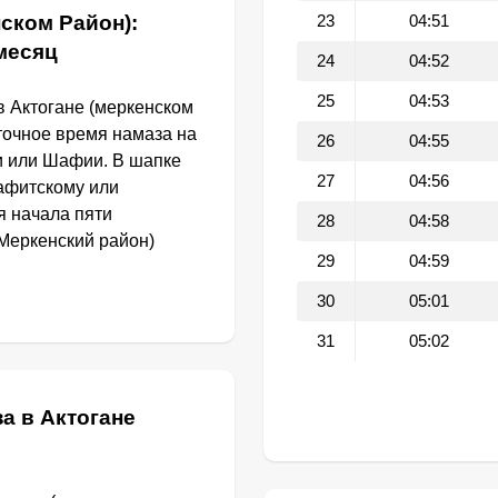
ском Район):
23
04:51
 месяц
24
04:52
25
04:53
в Актогане (меркенском
 точное время намаза на
26
04:55
и или Шафии. В шапке
27
04:56
афитскому или
я начала пяти
28
04:58
Меркенский район)
29
04:59
30
05:01
31
05:02
а в Актогане