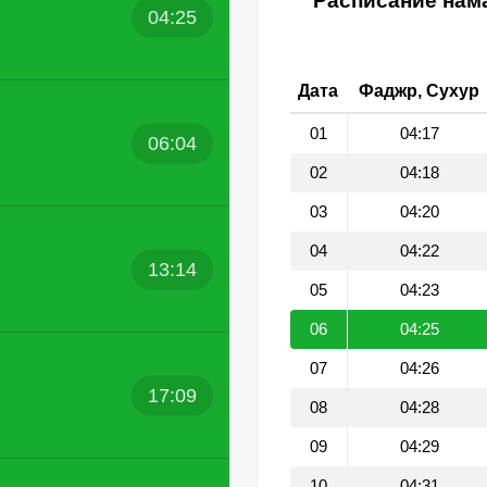
Расписание нама
04:25
Дата
Фаджр, Сухур
01
04:17
06:04
02
04:18
03
04:20
04
04:22
13:14
05
04:23
06
04:25
07
04:26
17:09
08
04:28
09
04:29
10
04:31