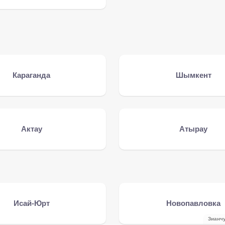
Караганда
Шымкент
Актау
Атырау
Исай-Юрт
Новопавловка
Зианч