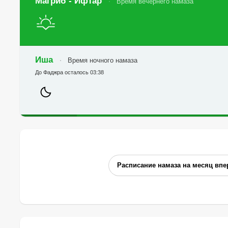
Магриб - Ифтар
Время вечернего намаза
Иша
Время ночного намаза
До Фаджра осталось 03:38
Расписание намаза на месяц впе