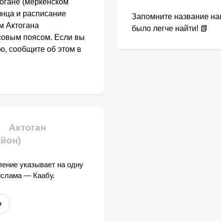
огане (меркенском
лнца и расписание
Запомните название наш
м Актогана
было легче найти! 📗
асовым поясом. Если вы
ю, сообщите об этом в
Актоган
йон)
ение указывает на одну
ислама — Каабу.
е