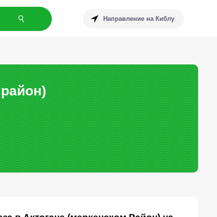
Направление на Киблу
 район)