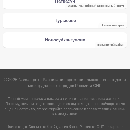
Патрасуй
Ханты-Мансийский автономный округ
Пурысево
Алтайский край
Новосубхангулово
Бурзянский район
©
2026
Namaz.pro - Расписание времени намазов на сегодня и
месяц для всех городов России и СНГ.
Точный момент начала намаза зависит от вашего местонахождения.
Поэтому, если вы видите восход или заход солнца, но по таблице время
еще не наступило, скорректируйте расписание в соответствии с вашими
наблюдениями.
Намоз вақти: Бизнинг веб-сайтда сиз барча Россия ва СНГ шаҳарлари