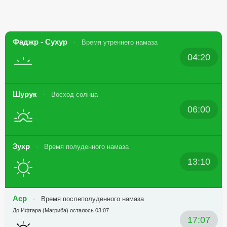
Фаджр - Сухур
Время утреннего намаза
04:20
Шурук
Восход солнца
06:00
Зухр
Время полуденного намаза
13:10
Аср
Время послеполуденного намаза
До Ифтара (Магриба) осталось 03:07
17:07