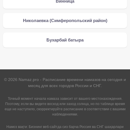
Винница
Николаевка (Симферопольский район)
Бухарбай батыра
©
2026
Namaz.pro - Расписание времени намазов на сегодня и
месяц для всех городов России и СНГ.
Точный момент начала намаза зависит от вашего местонахождения.
Поэтому, если вы видите восход или заход солнца, но по таблице время
еще не наступило, скорректируйте расписание в соответствии с вашими
наблюдениями.
Намоз вақти: Бизнинг веб-сайтда сиз барча Россия ва СНГ шаҳарлари