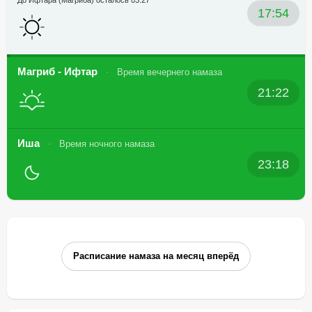
До Ифтара (Магриба) осталось 03:27
17:54
Магриб - Ифтар
Время вечернего намаза
21:22
Иша
Время ночного намаза
23:18
Расписание намаза на месяц вперёд