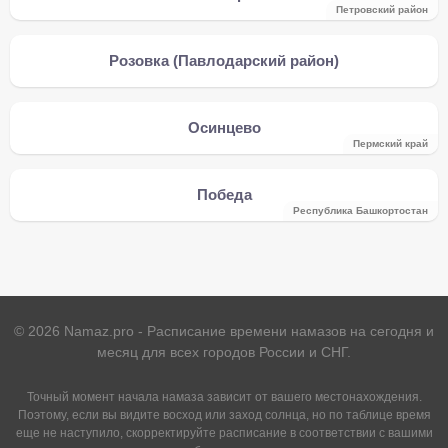
Петровский район
Розовка (Павлодарский район)
Осинцево
Пермский край
Победа
Республика Башкортостан
©
2026
Namaz.pro - Расписание времени намазов на сегодня и
месяц для всех городов России и СНГ.
Точный момент начала намаза зависит от вашего местонахождения.
Поэтому, если вы видите восход или заход солнца, но по таблице время
еще не наступило, скорректируйте расписание в соответствии с вашими