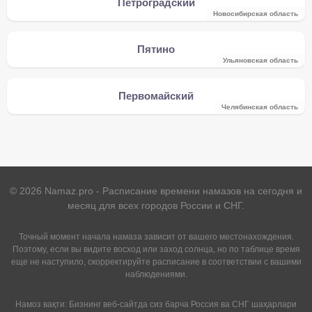
Петроградский
Новосибирская область
Пятино
Ульяновская область
Первомайский
Челябинская область
©
2026
Namaz.pro - Расписание времени намазов на сегодня и
месяц для всех городов России и СНГ.
Точный момент начала намаза зависит от вашего местонахождения.
Поэтому, если вы видите восход или заход солнца, но по таблице время
еще не наступило, скорректируйте расписание в соответствии с вашими
наблюдениями.
Намоз вақти: Бизнинг веб-сайтда сиз барча Россия ва СНГ шаҳарлари