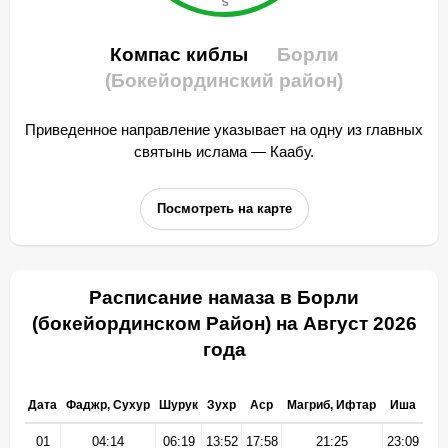
Компас киблы
Борли
(Бокейординский район)
Приведенное направление указывает на одну из главных
святынь ислама — Каабу.
Посмотреть на карте
Расписание намаза в Борли
(бокейординском Район) на Август 2026
года
Дата
Фаджр, Сухур
Шурук
Зухр
Аср
Магриб, Ифтар
Иша
01
04:14
06:19
13:52
17:58
21:25
23:09