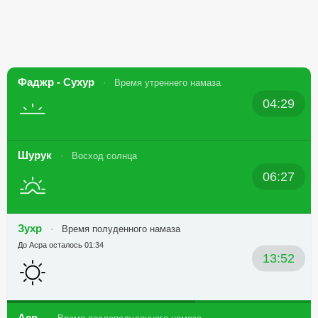
Фаджр - Сухур
Время утреннего намаза
04:29
Шурук
Восход солнца
06:27
Зухр
Время полуденного намаза
До Асра осталось 01:34
13:52
Аср