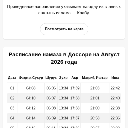
Приведенное направление указывает на одну из главных
святынь ислама — Каабу.
Посмотреть на карте
Расписание намаза в Доссоре на Август
2026 года
Дата
Фаджр, Сухур
Шурук
Зухр
Аср
Магриб, Ифтар
Иша
01
04:08
06:06
13:34
17:39
21:03
22:42
02
04:10
06:07
13:34
17:38
21:01
22:40
03
04:12
06:08
13:34
17:38
21:00
22:38
04
04:14
06:09
13:34
17:37
20:58
22:36