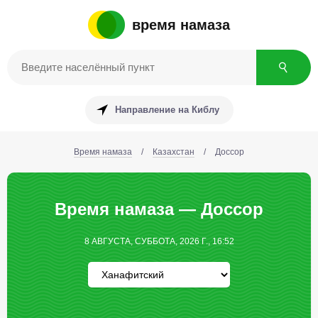
время намаза
Направление на Киблу
Время намаза
/
Казахстан
/
Доссор
Время намаза — Доссор
8 АВГУСТА, СУББОТА, 2026 Г., 16:52