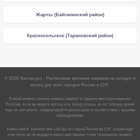
Жарлы (Байганинский район)
Красносельское (Тарановский район)
©
2026
Namaz.pro - Расписание времени намазов на сегодня и
месяц для всех городов России и СНГ.
Точный момент начала намаза зависит от вашего местонахождения.
Поэтому, если вы видите восход или заход солнца, но по таблице время
еще не наступило, скорректируйте расписание в соответствии с вашими
наблюдениями.
Намоз вақти: Бизнинг веб-сайтда сиз барча Россия ва СНГ шаҳарлари
учун бугун ва ой муддати намоз вақтларини точик топишингиз мумкин.