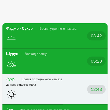
Фаджр - Сухур
Время утреннего намаза
03:42
Шурук
Восход солнца
05:28
Зухр
Время полуденного намаза
До Асра осталось 01:42
12:43
Аср