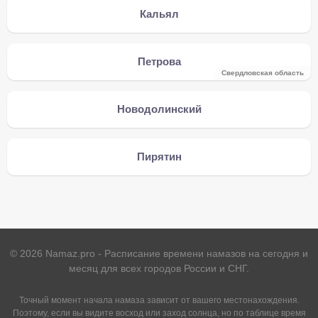
Кальял
Петрова
Свердловская область
Новодолинский
Пирятин
©
2026
Namaz.pro - Расписание времени намазов на сегодня и
месяц для всех городов России и СНГ.
Точный момент начала намаза зависит от вашего местонахождения.
Поэтому, если вы видите восход или заход солнца, но по таблице время