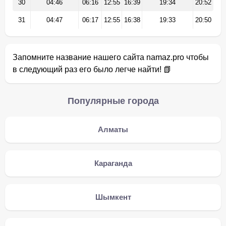
30
04:46
06:16
12:55
16:39
19:34
20:52
31
04:47
06:17
12:55
16:38
19:33
20:50
Запомните название нашего сайта namaz.pro чтобы
в следующий раз его было легче найти! 📗
Популярные города
Алматы
Караганда
Шымкент