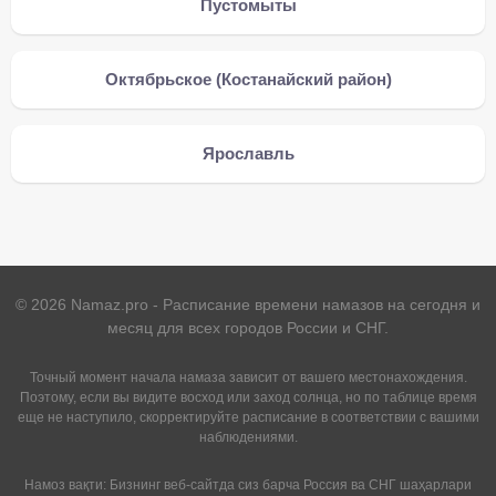
Пустомыты
Октябрьское (Костанайский район)
Ярославль
©
2026
Namaz.pro - Расписание времени намазов на сегодня и
месяц для всех городов России и СНГ.
Точный момент начала намаза зависит от вашего местонахождения.
Поэтому, если вы видите восход или заход солнца, но по таблице время
еще не наступило, скорректируйте расписание в соответствии с вашими
наблюдениями.
Намоз вақти: Бизнинг веб-сайтда сиз барча Россия ва СНГ шаҳарлари