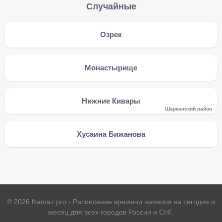
Случайные
Озрек
Монастырище
Нижние Кивары
Шарканский район
Хусаина Бижанова
©
2026
Namaz.pro - Расписание времени намазов на сегодня и
месяц для всех городов России и СНГ.