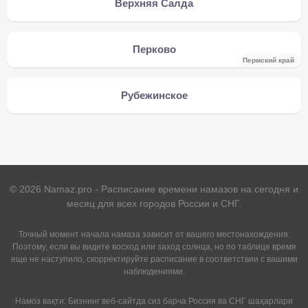
Верхняя Салда
Перково
Пермский край
Рубежинское
©
2026
Namaz.pro - Расписание времени намазов на сегодня и
месяц для всех городов России и СНГ.
Точный момент начала намаза зависит от вашего местонахождения.
Поэтому, если вы видите восход или заход солнца, но по таблице время
еще не наступило, скорректируйте расписание в соответствии с вашими
наблюдениями.
Намоз вақти: Бизнинг веб-сайтда сиз барча Россия ва СНГ шаҳарлари