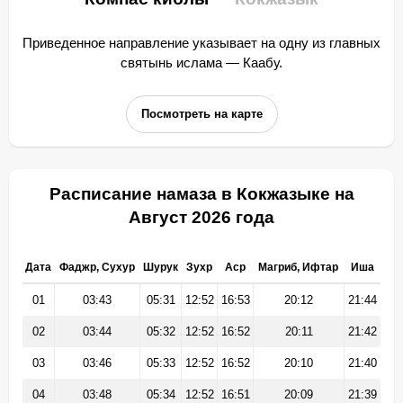
Приведенное направление указывает на одну из главных
святынь ислама — Каабу.
Посмотреть на карте
Расписание намаза в Кокжазыке на
Август 2026 года
Дата
Фаджр, Сухур
Шурук
Зухр
Аср
Магриб, Ифтар
Иша
01
03:43
05:31
12:52
16:53
20:12
21:44
02
03:44
05:32
12:52
16:52
20:11
21:42
03
03:46
05:33
12:52
16:52
20:10
21:40
04
03:48
05:34
12:52
16:51
20:09
21:39