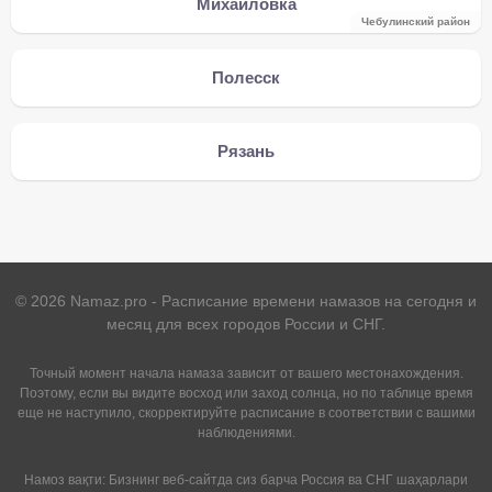
Михайловка
Чебулинcкий район
Полесск
Рязань
©
2026
Namaz.pro - Расписание времени намазов на сегодня и
месяц для всех городов России и СНГ.
Точный момент начала намаза зависит от вашего местонахождения.
Поэтому, если вы видите восход или заход солнца, но по таблице время
еще не наступило, скорректируйте расписание в соответствии с вашими
наблюдениями.
Намоз вақти: Бизнинг веб-сайтда сиз барча Россия ва СНГ шаҳарлари