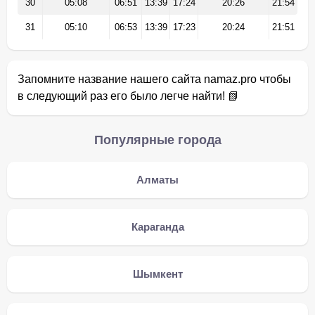
30
05:08
06:51
13:39
17:24
20:26
21:54
31
05:10
06:53
13:39
17:23
20:24
21:51
Запомните название нашего сайта namaz.pro чтобы
в следующий раз его было легче найти! 📗
Популярные города
Алматы
Караганда
Шымкент