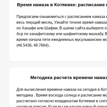
Время намаза в Котяевке: расписание 
Предлагаем ознакомиться с расписанием намаза в
весь текущий месяц. Узнайте точное время намаза
по Ханафи или Шафии. В шапке сайта выберите 
Аср по ханафитскому или шафиитскому мазхабу. 
время начала пяти ежедневных мусульманских мо
(46.5436, 48.7664)..
Методика расчета времени намаз
Для вычисления времени намаза на сегодня в Ко
методика . Время восхода солнца и расписание м
рассчитано согласно координатам Котяевки в соо
часовым поясом. Если вы не нашли нужный город,