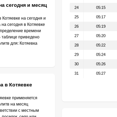
на сегодня и месяц
24
05:15
25
05:17
 Котяевке на сегодня и
 на сегодня в Котяевке
26
05:19
определение времени
27
05:20
В таблице приведено
литв для: Котяевка
28
05:22
29
05:24
30
05:26
31
05:27
а в Котяевке
тяевке применяется
олитв на месяц
тветствии с местным
 поселок, село или