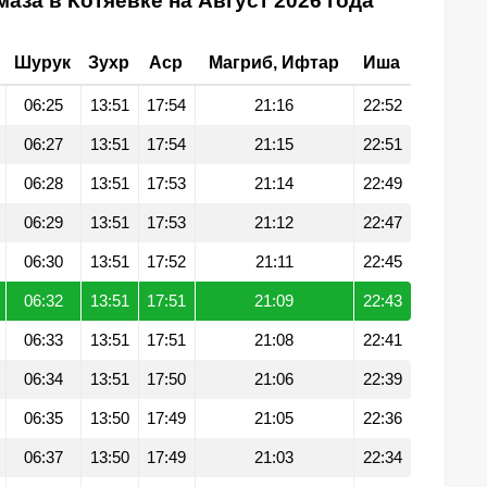
аза в Котяевке на Август 2026 года
Шурук
Зухр
Аср
Магриб, Ифтар
Иша
06:25
13:51
17:54
21:16
22:52
06:27
13:51
17:54
21:15
22:51
06:28
13:51
17:53
21:14
22:49
06:29
13:51
17:53
21:12
22:47
06:30
13:51
17:52
21:11
22:45
06:32
13:51
17:51
21:09
22:43
06:33
13:51
17:51
21:08
22:41
06:34
13:51
17:50
21:06
22:39
06:35
13:50
17:49
21:05
22:36
06:37
13:50
17:49
21:03
22:34