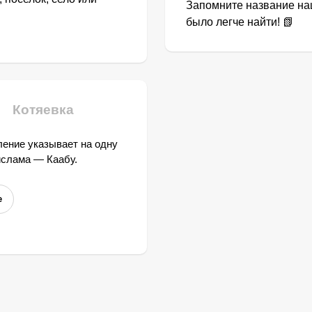
Запомните название наш
было легче найти! 📗
Котяевка
ение указывает на одну
ислама — Каабу.
е