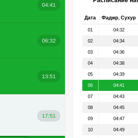
Расписание нам
04:41
Дата
Фаджр, Сухур
01
04:32
06:32
02
04:34
03
04:36
04
04:38
05
04:39
13:51
06
04:41
07
04:43
08
04:45
17:51
09
04:47
10
04:49