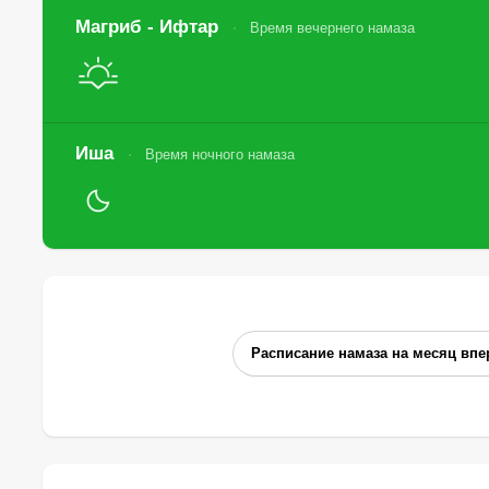
Магриб - Ифтар
Время вечернего намаза
Иша
Время ночного намаза
Расписание намаза на месяц впе