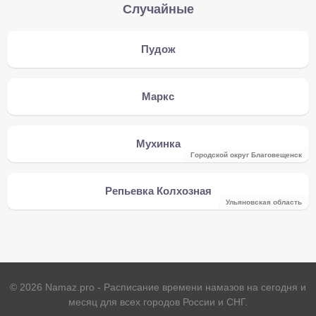
Случайные
Пудож
Маркс
Мухинка
Городской округ Благовещенск
Репьевка Колхозная
Ульяновская область
©
2026
Namaz.pro - Расписание времени намазов на сегодня и
месяц для всех городов России и СНГ.