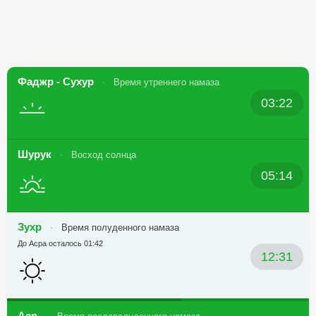
Фаджр - Сухур
Время утреннего намаза
03:22
Шурук
Восход солнца
05:14
Зухр
Время полуденного намаза
До Асра осталось 01:42
12:31
Аср