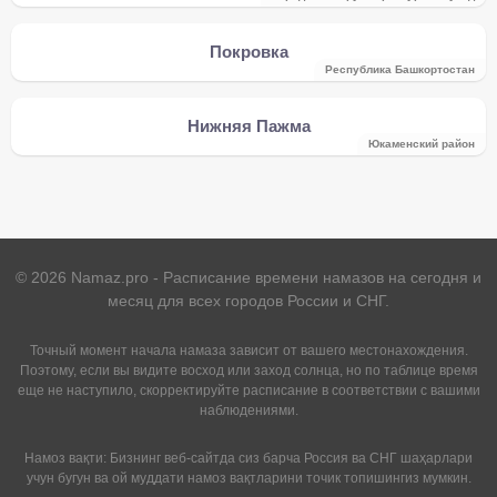
Покровка
Республика Башкортостан
Нижняя Пажма
Юкаменский район
©
2026
Namaz.pro - Расписание времени намазов на сегодня и
месяц для всех городов России и СНГ.
Точный момент начала намаза зависит от вашего местонахождения.
Поэтому, если вы видите восход или заход солнца, но по таблице время
еще не наступило, скорректируйте расписание в соответствии с вашими
наблюдениями.
Намоз вақти: Бизнинг веб-сайтда сиз барча Россия ва СНГ шаҳарлари
учун бугун ва ой муддати намоз вақтларини точик топишингиз мумкин.