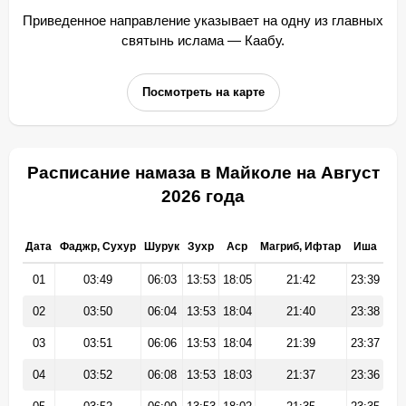
Приведенное направление указывает на одну из главных
святынь ислама — Каабу.
Посмотреть на карте
Расписание намаза в Майколе на Август
2026 года
Дата
Фаджр, Сухур
Шурук
Зухр
Аср
Магриб, Ифтар
Иша
01
03:49
06:03
13:53
18:05
21:42
23:39
02
03:50
06:04
13:53
18:04
21:40
23:38
03
03:51
06:06
13:53
18:04
21:39
23:37
04
03:52
06:08
13:53
18:03
21:37
23:36