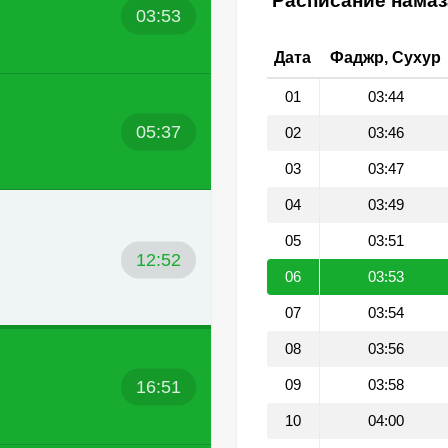
Расписание намаз
03:53
Дата
Фаджр, Сухур
01
03:44
05:37
02
03:46
03
03:47
04
03:49
05
03:51
12:52
06
03:53
07
03:54
08
03:56
16:51
09
03:58
10
04:00