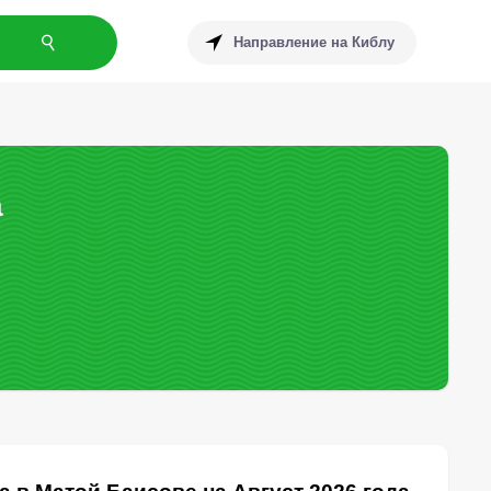
Направление на Киблу
а