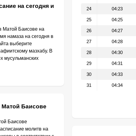
сание на сегодня и
24
04:23
25
04:25
в Матой Баисове на
26
04:27
емя намаза на сегодня в
27
04:28
айта выберите
афиитскому мазхабу. В
28
04:30
ых мусульманских
29
04:31
30
04:33
31
04:34
в Матой Баисове
той Баисове
расписание молитв на