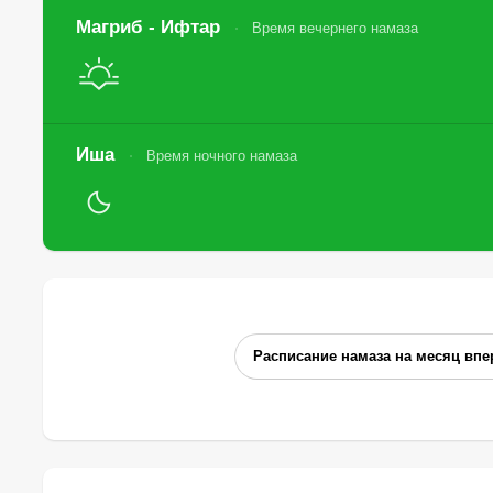
Магриб - Ифтар
Время вечернего намаза
Иша
Время ночного намаза
Расписание намаза на месяц впе