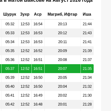
а в Матой Баисове на Август 2026 года
Шурук
Зухр
Аср
Магриб, Ифтар
Иша
05:32
12:53
16:54
20:13
21:44
05:33
12:53
16:53
20:12
21:43
05:34
12:53
16:53
20:11
21:41
05:35
12:52
16:52
20:09
21:39
05:36
12:52
16:51
20:08
21:37
05:37
12:52
16:51
20:07
21:35
05:39
12:52
16:50
20:05
21:34
05:40
12:52
16:50
20:04
21:32
05:41
12:52
16:49
20:02
21:30
05:42
12:52
16:48
20:01
21:28