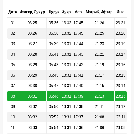
Дата
Фаджр, Сухур
Шурук
Зухр
Аср
Магриб, Ифтар
Иша
01
03:25
05:36
13:32
17:45
21:26
23:21
02
03:26
05:38
13:32
17:45
21:25
23:20
03
03:27
05:39
13:31
17:44
21:23
23:19
04
03:28
05:41
13:31
17:43
21:21
23:17
05
03:29
05:43
13:31
17:42
21:19
23:16
06
03:29
05:45
13:31
17:41
21:17
23:15
07
03:30
05:47
13:31
17:40
21:15
23:14
08
03:31
05:48
13:31
17:39
21:13
23:13
09
03:32
05:50
13:31
17:38
21:11
23:12
10
03:32
05:52
13:31
17:37
21:08
23:11
11
03:33
05:54
13:31
17:36
21:06
23:08