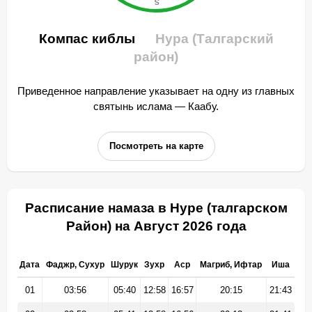
Компас киблы
Нура (Талгарский
район)
Приведенное направление указывает на одну из главных
святынь ислама — Каабу.
Посмотреть на карте
Расписание намаза в Нуре (талгарском
Район) на Август 2026 года
Дата
Фаджр, Сухур
Шурук
Зухр
Аср
Магриб, Ифтар
Иша
01
03:56
05:40
12:58
16:57
20:15
21:43