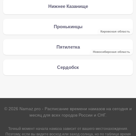
Нижнее Казанище
Пронькинцы
Кировская область
Пятилетка
Новосибирская область
Сердобск
©
2026
Namaz.pro - Расписание времени намазов на сегодня и
месяц для всех городов России и СНГ.
Точный момент начала намаза зависит от вашего местонахождения.
Поэтому, если вы видите восход или заход солнца, но по таблице время