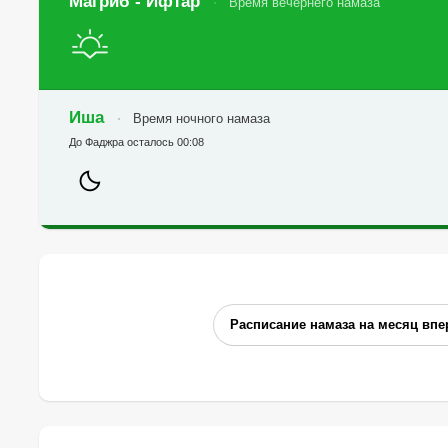
Магриб - Ифтар
Время вечернего намаза
Иша
Время ночного намаза
До Фаджра осталось 00:08
Расписание намаза на месяц впе