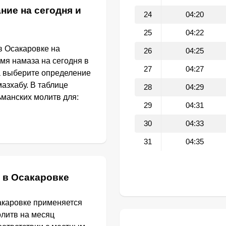
ние на сегодня и
24
04:20
25
04:22
в Осакаровке на
26
04:25
емя намаза на сегодня в
27
04:27
а выберите определение
азхабу. В таблице
28
04:29
манских молитв для:
29
04:31
30
04:33
31
04:35
 в Осакаровке
акаровке применяется
олитв на месяц