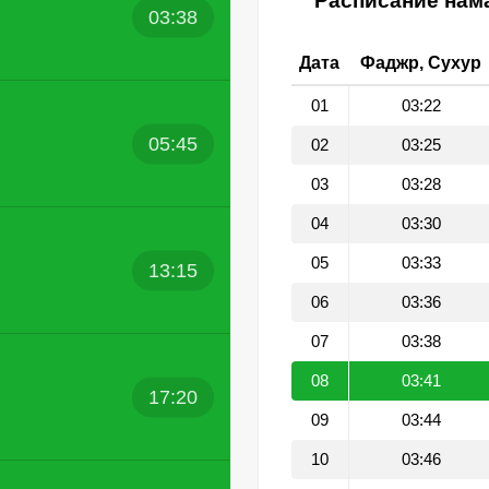
Расписание нама
03:38
Дата
Фаджр, Сухур
01
03:22
05:45
02
03:25
03
03:28
04
03:30
05
03:33
13:15
06
03:36
07
03:38
08
03:41
17:20
09
03:44
10
03:46