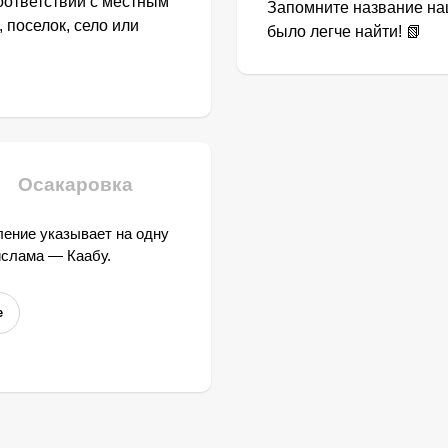
оответствии с местным
Запомните название наш
 поселок, село или
было легче найти! 📗
Осакаровка
ение указывает на одну
ислама — Каабу.
е