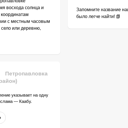
тропавловке
емя восхода солнца и
Запомните название наш
о координатам
было легче найти! 📗
твии с местным часовым
 село или деревню,
Петропавловка
район)
ение указывает на одну
ислама — Каабу.
е