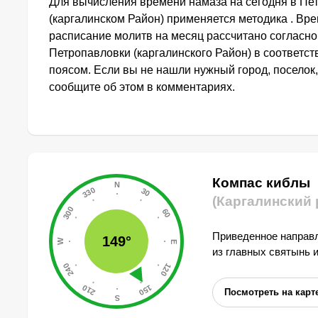
Для вычисления времени намаза на сегодня в Пе
(каргалинском Район) применяется методика . Вр
расписание молитв на месяц рассчитано согласн
Петропавловки (каргалинского Район) в соответс
поясом. Если вы не нашли нужный город, поселок,
сообщите об этом в комментариях.
Компас киблы
(Каргалинский 
Приведенное направл
149°
из главных святынь 
Посмотреть на карт