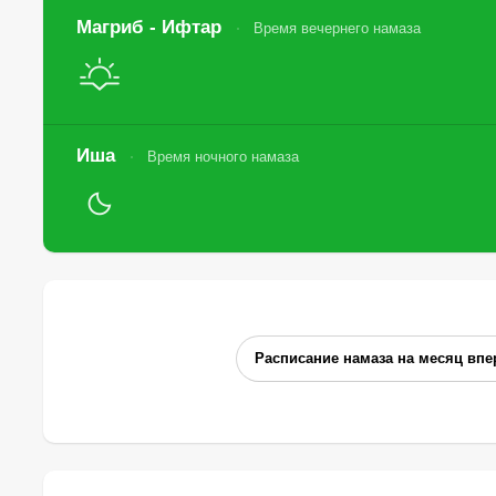
Магриб - Ифтар
Время вечернего намаза
Иша
Время ночного намаза
Расписание намаза на месяц впе