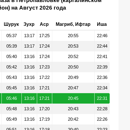
аза в Петропавловке (каргалинском
он) на Август 2026 года
Шурук
Зухр
Аср
Магриб, Ифтар
Иша
05:37
13:17
17:25
20:55
22:46
05:39
13:17
17:24
20:53
22:44
05:40
13:16
17:24
20:52
22:41
05:42
13:16
17:23
20:50
22:39
05:43
13:16
17:22
20:49
22:36
05:45
13:16
17:21
20:47
22:34
05:46
13:16
17:21
20:45
22:31
05:48
13:16
17:20
20:43
22:28
05:49
13:16
17:19
20:42
22:26
05:51
13:16
17:18
20:40
22:23