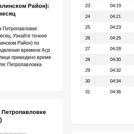
алинском Район):
23
04:19
 месяц
24
04:21
25
04:23
в Петропавловке
есяц. Узнайте точное
26
04:25
линском Район) по
27
04:28
еделение времени Аср
блице приведено время
28
04:30
ля: Петропавловка
29
04:32
30
04:34
31
04:36
в Петропавловке
)