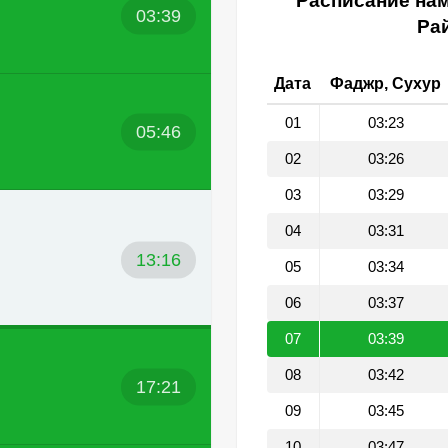
Расписание нам
03:39
Рай
Дата
Фаджр, Сухур
01
03:23
05:46
02
03:26
03
03:29
04
03:31
13:16
05
03:34
06
03:37
07
03:39
08
03:42
17:21
09
03:45
10
03:47