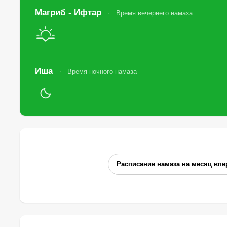
Магриб - Ифтар
Время вечернего намаза
Иша
Время ночного намаза
Расписание намаза на месяц впе