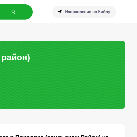
Направление на Киблу
 район)