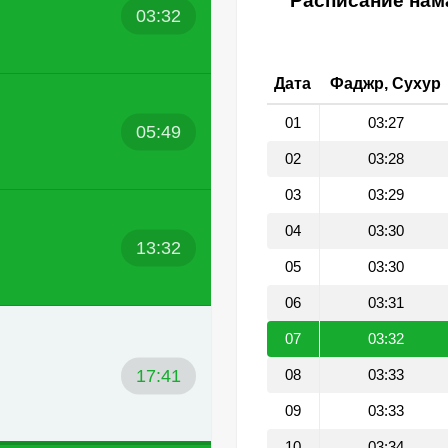
Расписание нама
03:32
Дата
Фаджр, Сухур
01
03:27
05:49
02
03:28
03
03:29
04
03:30
13:32
05
03:30
06
03:31
07
03:32
17:41
08
03:33
09
03:33
10
03:34