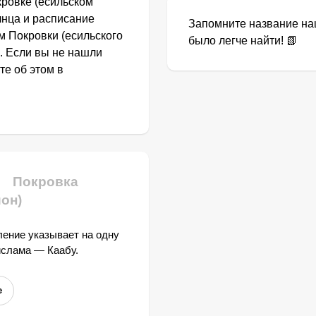
кровке (есильском
лнца и расписание
Запомните название наш
м Покровки (есильского
было легче найти! 📗
. Если вы не нашли
те об этом в
Покровка
он)
ение указывает на одну
ислама — Каабу.
е