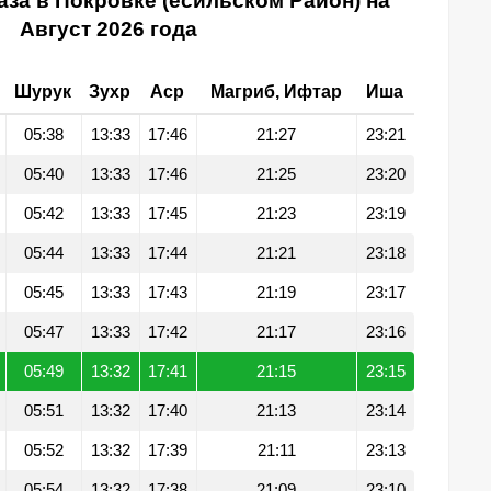
за в Покровке (есильском Район) на
Август 2026 года
Шурук
Зухр
Аср
Магриб, Ифтар
Иша
05:38
13:33
17:46
21:27
23:21
05:40
13:33
17:46
21:25
23:20
05:42
13:33
17:45
21:23
23:19
05:44
13:33
17:44
21:21
23:18
05:45
13:33
17:43
21:19
23:17
05:47
13:33
17:42
21:17
23:16
05:49
13:32
17:41
21:15
23:15
05:51
13:32
17:40
21:13
23:14
05:52
13:32
17:39
21:11
23:13
05:54
13:32
17:38
21:09
23:10