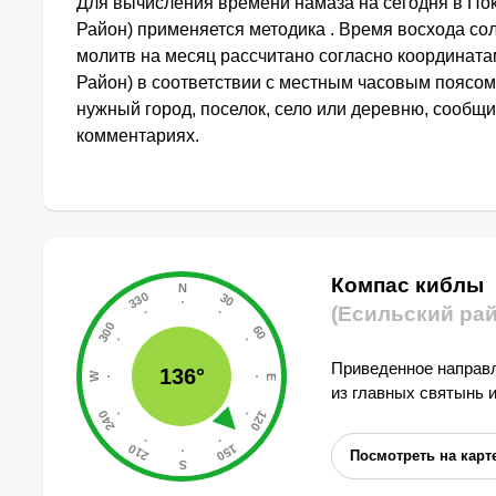
Для вычисления времени намаза на сегодня в По
Район) применяется методика . Время восхода со
молитв на месяц рассчитано согласно координата
Район) в соответствии с местным часовым поясом
нужный город, поселок, село или деревню, сообщи
комментариях.
Компас киблы
(Есильский рай
Приведенное направл
136°
из главных святынь 
Посмотреть на карт