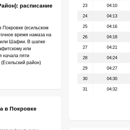
Район): расписание
23
04:10
24
04:13
25
04:16
в Покровке (есильском
 точное время намаза на
26
04:18
 или Шафии. В шапке
27
04:21
афитскому или
я начала пяти
28
04:24
 (Есильский район)
29
04:27
30
04:30
31
04:32
а в Покровке