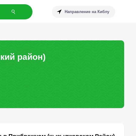
Направление на Киблу
кий район)