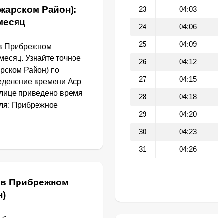
жарском Район):
23
04:03
 месяц
24
04:06
25
04:09
 в Прибрежном
месяц. Узнайте точное
26
04:12
рском Район) по
27
04:15
еделение времени Аср
блице приведено время
28
04:18
для: Прибрежное
29
04:20
30
04:23
31
04:26
 в Прибрежном
н)