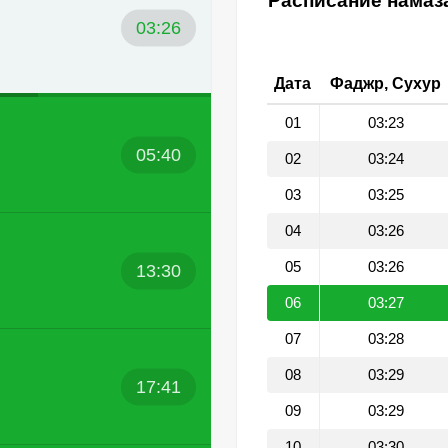
Расписание намаз
03:26
Дата
Фаджр, Сухур
01
03:23
05:40
02
03:24
03
03:25
04
03:26
05
03:26
13:30
06
03:27
07
03:28
08
03:29
17:41
09
03:29
10
03:30