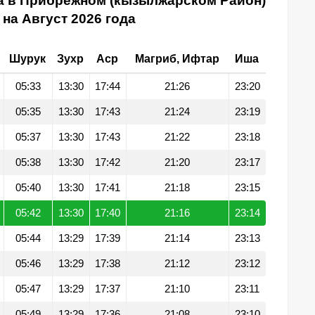
а в Прибрежном (кызылжарском Район)
на Август 2026 года
Шурук
Зухр
Аср
Магриб, Ифтар
Иша
05:33
13:30
17:44
21:26
23:20
05:35
13:30
17:43
21:24
23:19
05:37
13:30
17:43
21:22
23:18
05:38
13:30
17:42
21:20
23:17
05:40
13:30
17:41
21:18
23:15
05:42
13:30
17:40
21:16
23:14
05:44
13:29
17:39
21:14
23:13
05:46
13:29
17:38
21:12
23:12
05:47
13:29
17:37
21:10
23:11
05:49
13:29
17:36
21:08
23:10