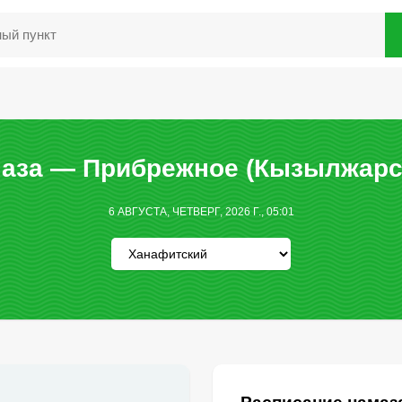
аза — Прибрежное (Кызылжарс
6 АВГУСТА, ЧЕТВЕРГ, 2026 Г., 05:01