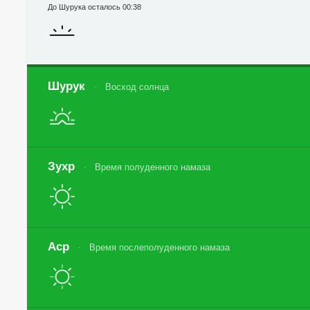
До Шурука осталось 00:38
Шурук
Восход солнца
Зухр
Время полуденного намаза
Аср
Время послеполуденного намаза