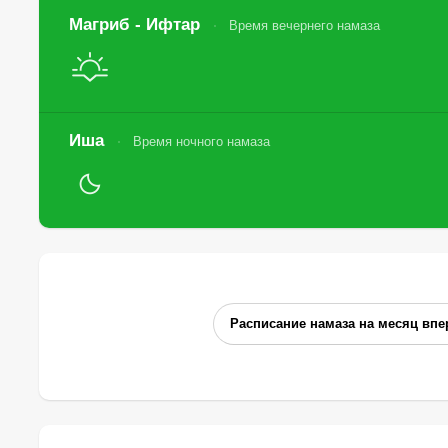
Магриб - Ифтар
Время вечернего намаза
Иша
Время ночного намаза
Расписание намаза на месяц впе