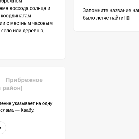
рибрежном
емя восхода солнца и
Запомните название наш
о координатам
было легче найти! 📗
вии с местным часовым
 село или деревню,
Прибрежное
 район)
ение указывает на одну
ислама — Каабу.
е