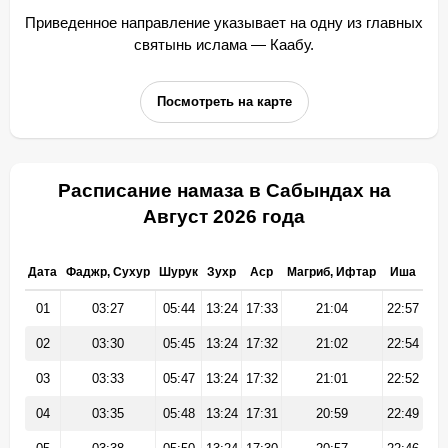
Приведенное направление указывает на одну из главных
святынь ислама — Каабу.
Посмотреть на карте
Расписание намаза в Сабындах на
Август 2026 года
Дата
Фаджр, Сухур
Шурук
Зухр
Аср
Магриб, Ифтар
Иша
01
03:27
05:44
13:24
17:33
21:04
22:57
02
03:30
05:45
13:24
17:32
21:02
22:54
03
03:33
05:47
13:24
17:32
21:01
22:52
04
03:35
05:48
13:24
17:31
20:59
22:49