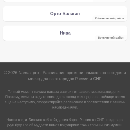
Орто-Балаган
Оймяконский район
Нива
Воткинский район
©
2026
Namaz.pro - Расписание времени намазов на сегодня и
месяц для всех городов России и СНГ.
Точный момент начала намаза зависит от вашего местонахождения.
Поэтому, если вы видите восход или заход солнца, но по таблице время
еще не наступило, скорректируйте расписание в соответствии с вашими
наблюдениями.
Намоз вақти: Бизнинг веб-сайтда сиз барча Россия ва СНГ шаҳарлари
учун бугун ва ой муддати намоз вақтларини точик топишингиз мумкин.