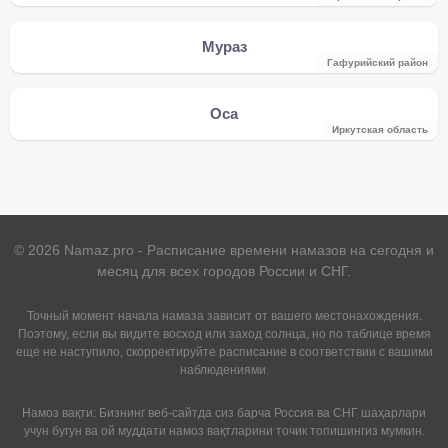
Мураз
Гафурийский район
Оса
Иркутская область
©
2026
Namaz.pro - Расписание времени намазов на сегодня и
месяц для всех городов России и СНГ.
Точный момент начала намаза зависит от вашего местонахождения.
Поэтому, если вы видите восход или заход солнца, но по таблице время
еще не наступило, скорректируйте расписание в соответствии с вашими
наблюдениями.
Намоз вақти: Бизнинг веб-сайтда сиз барча Россия ва СНГ шаҳарлари
учун бугун ва ой муддати намоз вақтларини точик топишингиз мумкин.