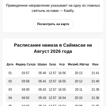
Приведенное направление указывает на одну из главных
святынь ислама — Каабу.
Посмотреть на карте
Расписание намаза в Саймасае на
Август 2026 года
Дата
Фаджр, Сухур
Шурук
Зухр
Аср
Магриб, Ифтар
Иша
01
03:57
05:40
12:57
16:56
20:13
21:41
02
03:58
05:41
12:57
16:55
20:12
21:40
03
04:00
05:42
12:57
16:55
20:11
21:38
04
04:02
05:43
12:57
16:54
20:10
21:36