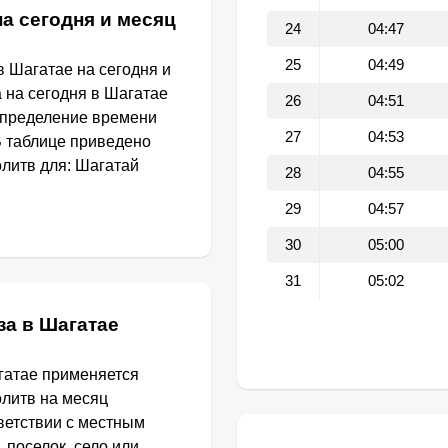
а сегодня и месяц
24
04:47
25
04:49
 Шагатае на сегодня и
 на сегодня в Шагатае
26
04:51
определение времени
27
04:53
В таблице приведено
литв для: Шагатай
28
04:55
29
04:57
30
05:00
31
05:02
за в Шагатае
гатае применяется
олитв на месяц
ветствии с местным
 поселок, село или