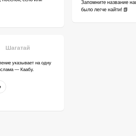
Запомните название наш
было легче найти! 📗
Шагатай
ение указывает на одну
ислама — Каабу.
е