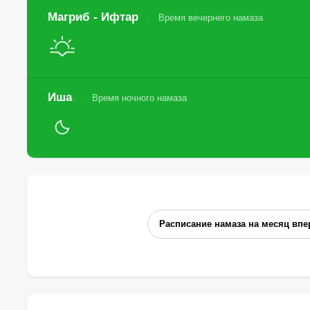
Магриб - Ифтар
Время вечернего намаза
Иша
Время ночного намаза
Расписание намаза на месяц впе