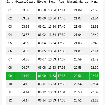
Дата
Фаджр, Сухур
Шурук
Зухр
Аср
Магриб, Ифтар
Иша
01
03:50
05:58
13:34
17:41
21:09
22:56
02
03:52
06:00
13:34
17:40
21:07
22:54
03
03:55
06:01
13:34
17:40
21:06
22:51
04
03:57
06:02
13:34
17:39
21:04
22:49
05
04:00
06:04
13:34
17:38
21:03
22:46
06
04:02
06:05
13:34
17:38
21:01
22:44
07
04:05
06:07
13:33
17:37
20:59
22:42
08
04:07
06:08
13:33
17:36
20:58
22:39
09
04:10
06:09
13:33
17:35
20:56
22:37
10
04:12
06:11
13:33
17:35
20:54
22:34
11
04:14
06:12
13:33
17:34
20:53
22:32
12
04:17
06:14
13:33
17:33
20:51
22:29