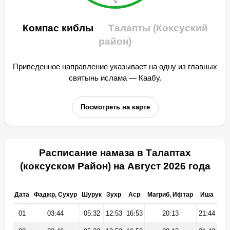
Компас киблы
Талапты (Коксуский
район)
Приведенное направление указывает на одну из главных
святынь ислама — Каабу.
Посмотреть на карте
Расписание намаза в Талаптах
(коксуском Район) на Август 2026 года
Дата
Фаджр, Сухур
Шурук
Зухр
Аср
Магриб, Ифтар
Иша
01
03:44
05:32
12:53
16:53
20:13
21:44