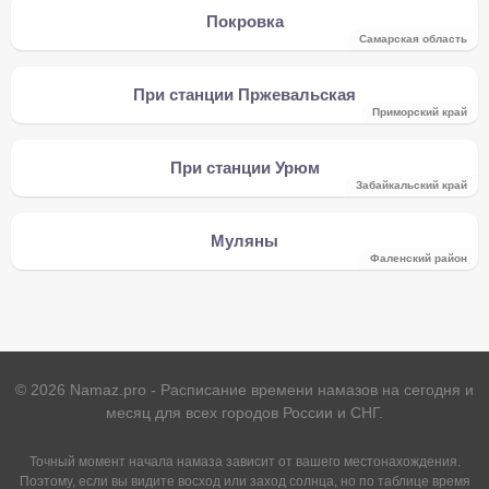
Покровка
Самарская область
При станции Пржевальская
Приморский край
При станции Урюм
Забайкальский край
Муляны
Фаленский район
©
2026
Namaz.pro - Расписание времени намазов на сегодня и
месяц для всех городов России и СНГ.
Точный момент начала намаза зависит от вашего местонахождения.
Поэтому, если вы видите восход или заход солнца, но по таблице время