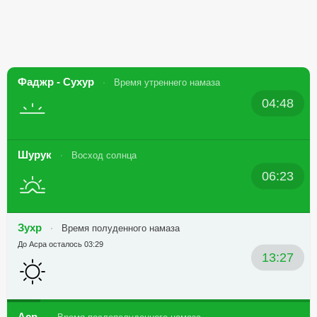
Фаджр - Сухур
Время утреннего намаза
04:48
Шурук
Восход солнца
06:23
Зухр
Время полуденного намаза
До Асра осталось 03:29
13:27
Аср