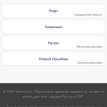
Рефт
Свердловская область
Томилино
Нугуш
Мелеузовский район
Новый Орьебаш
Калтасинский район
©
2026
Namaz.pro - Расписание времени намазов на сегодня и
месяц для всех городов России и СНГ.