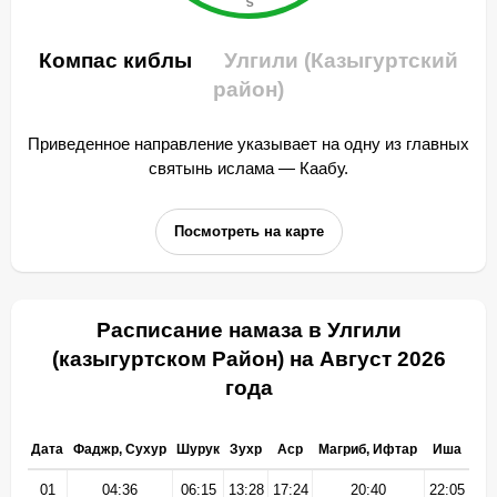
Компас киблы
Улгили (Казыгуртский
район)
Приведенное направление указывает на одну из главных
святынь ислама — Каабу.
Посмотреть на карте
Расписание намаза в Улгили
(казыгуртском Район) на Август 2026
года
Дата
Фаджр, Сухур
Шурук
Зухр
Аср
Магриб, Ифтар
Иша
01
04:36
06:15
13:28
17:24
20:40
22:05