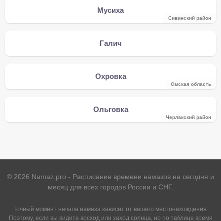
Мусиха
Сивинский район
Галич
Охровка
Омская область
Ольговка
Черлакский район
©
2026
Namaz.pro - Расписание времени намазов на сегодня и
месяц для всех городов России и СНГ.
Точный момент начала намаза зависит от вашего местонахождения.
Поэтому, если вы видите восход или заход солнца, но по таблице время