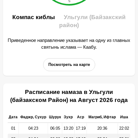
Компас киблы
Ульгули (Байзакский
район)
Приведенное направление указывает на одну из главных
святынь ислама — Каабу.
Посмотреть на карте
Расписание намаза в Ульгули
(байзакском Район) на Август 2026 года
Дата
Фаджр, Сухур
Шурук
Зухр
Аср
Магриб, Ифтар
Иша
01
04:23
06:05
13:20
17:19
20:36
22:02