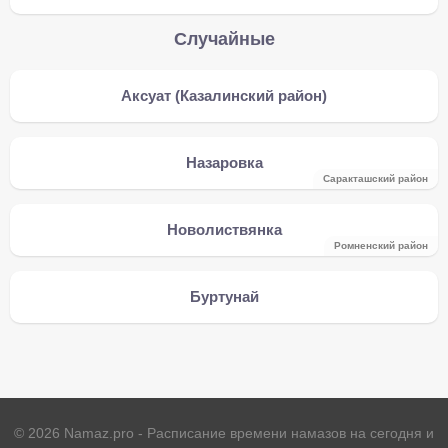
Случайные
Аксуат (Казалинский район)
Назаровка
Саракташский район
Новолиствянка
Ромненский район
Буртунай
©
2026
Namaz.pro - Расписание времени намазов на сегодня и