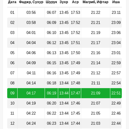
Дата
Фаджр, Сухур
Шурук
Зухр
Аср
Магриб, Ифтар
Иша
01
03:56
06:07
13:45
17:53
21:22
23:11
02
03:58
06:09
13:45
17:52
21:21
23:09
03
04:01
06:10
13:45
17:52
21:19
23:06
04
04:04
06:12
13:45
17:51
21:17
23:04
05
04:06
06:13
13:45
17:50
21:16
23:01
06
04:09
06:15
13:45
17:49
21:14
22:59
07
04:11
06:16
13:45
17:49
21:12
22:57
08
04:14
06:18
13:44
17:48
21:11
22:54
09
04:17
06:19
13:44
17:47
21:09
22:51
10
04:19
06:20
13:44
17:46
21:07
22:49
11
04:22
06:22
13:44
17:45
21:05
22:46
12
04:24
06:23
13:44
17:44
21:03
22:44