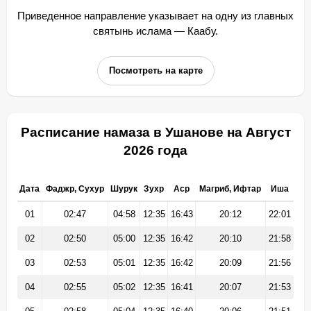
Приведенное направление указывает на одну из главных
святынь ислама — Каабу.
Посмотреть на карте
Расписание намаза в Ушанове на Август
2026 года
Дата
Фаджр, Сухур
Шурук
Зухр
Аср
Магриб, Ифтар
Иша
01
02:47
04:58
12:35
16:43
20:12
22:01
02
02:50
05:00
12:35
16:42
20:10
21:58
03
02:53
05:01
12:35
16:42
20:09
21:56
04
02:55
05:02
12:35
16:41
20:07
21:53