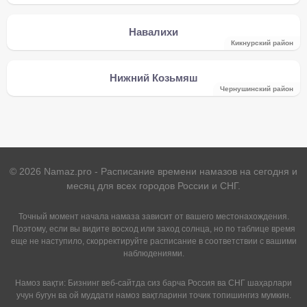
Навалихи
Кикнурский район
Нижний Козьмяш
Чернушинский район
©
2026
Namaz.pro - Расписание времени намазов на сегодня и
месяц для всех городов России и СНГ.
Точный момент начала намаза зависит от вашего местонахождения.
Поэтому, если вы видите восход или заход солнца, но по таблице время
еще не наступило, скорректируйте расписание в соответствии с вашими
наблюдениями.
Намоз вақти: Бизнинг веб-сайтда сиз барча Россия ва СНГ шаҳарлари
учун бугун ва ой муддати намоз вақтларини точик топишингиз мумкин.