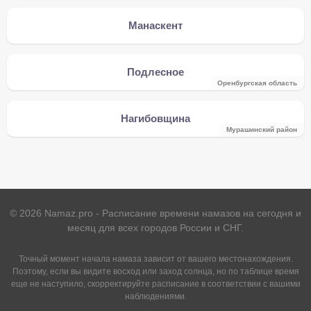
Манаскент
Подлесное
Оренбургская область
Нагибовщина
Мурашинский район
©
2026
Namaz.pro - Расписание времени намазов на сегодня и
месяц для всех городов России и СНГ.
Точный момент начала намаза зависит от вашего местонахождения.
Поэтому, если вы видите восход или заход солнца, но по таблице время
еще не наступило, скорректируйте расписание в соответствии с вашими
наблюдениями.