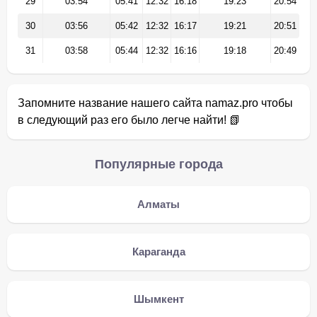
29
03:54
05:41
12:32
16:18
19:23
20:54
30
03:56
05:42
12:32
16:17
19:21
20:51
31
03:58
05:44
12:32
16:16
19:18
20:49
Запомните название нашего сайта namaz.pro чтобы
в следующий раз его было легче найти! 📗
Популярные города
Алматы
Караганда
Шымкент