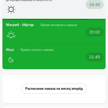
До Ифтара (Магриба) осталось 00:36
16:40
Магриб - Ифтар
Время вечернего намаза
20:02
Иша
Время ночного намаза
21:45
Расписание намаза на месяц вперёд