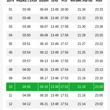
Дата
Фаджр, Сухур
Шурук
Зухр
Аср
Магриб, Ифтар
Иша
01
03:48
06:04
13:49
18:00
21:34
23:33
02
03:49
06:06
13:49
17:59
21:32
23:31
03
03:49
06:07
13:49
17:58
21:30
23:28
04
03:50
06:09
13:49
17:58
21:29
23:25
05
03:51
06:10
13:49
17:57
21:27
23:22
06
03:54
06:12
13:49
17:56
21:25
23:19
07
03:57
06:13
13:49
17:55
21:23
23:16
08
04:00
06:15
13:49
17:54
21:21
23:13
09
04:03
06:17
13:48
17:53
21:19
23:10
10
04:06
06:18
13:48
17:52
21:18
23:08
11
04:09
06:20
13:48
17:51
21:16
23:05
12
04:12
06:21
13:48
17:51
21:14
23:02