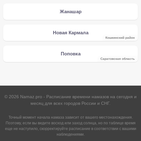
Жанашар
Новая Кармала
Кошкинский район
Поповка
Саратовская область
©
2026
Namaz.pro - Расписание времени намазов на сегодня и
месяц для всех городов России и СНГ.
Точный момент начала намаза зависит от вашего местонахождения.
Поэтому, если вы видите восход или заход солнца, но по таблице время
еще не наступило, скорректируйте расписание в соответствии с вашими
наблюдениями.