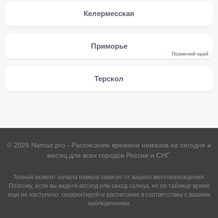
Келермесская
Приморье
Пермский край
Терскол
©
2026
Namaz.pro - Расписание времени намазов на сегодня и
месяц для всех городов России и СНГ.
Точный момент начала намаза зависит от вашего местонахождения.
Поэтому, если вы видите восход или заход солнца, но по таблице время
еще не наступило, скорректируйте расписание в соответствии с вашими
наблюдениями.