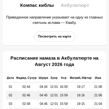
Компас киблы
Акбулатюрт
Приведенное направление указывает на одну из главных
святынь ислама — Каабу.
Посмотреть на карте
Расписание намаза в Акбулатюрте на
Август 2026 года
Дата
Фаджр, Сухур
Шурук
Зухр
Аср
Магриб, Ифтар
Иша
01
02:44
04:44
12:01
16:00
19:17
21:08
02
02:46
04:45
12:01
15:59
19:16
21:06
03
02:48
04:46
12:01
15:59
19:15
21:04