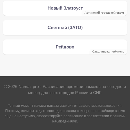
Новый Златоуст
Артинский городской округ
Светлый (ЗАТО)
Рейдово
Сахалинская область
©
2026
Namaz.pro - Расписание времени намазов на сегодня и
месяц для всех городов России и СНГ.
Точный момент начала намаза зависит от вашего местонахождения.
Поэтому, если вы видите восход или заход солнца, но по таблице время
еще не наступило, скорректируйте расписание в соответствии с вашими
наблюдениями.