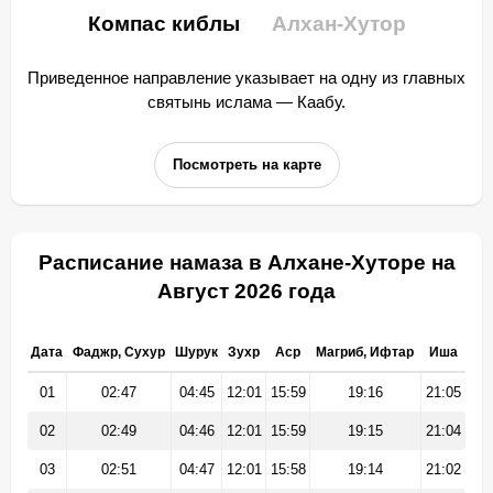
Компас киблы
Алхан-Хутор
Приведенное направление указывает на одну из главных
святынь ислама — Каабу.
Посмотреть на карте
Расписание намаза в Алхане-Хуторе на
Август 2026 года
Дата
Фаджр, Сухур
Шурук
Зухр
Аср
Магриб, Ифтар
Иша
01
02:47
04:45
12:01
15:59
19:16
21:05
02
02:49
04:46
12:01
15:59
19:15
21:04
03
02:51
04:47
12:01
15:58
19:14
21:02