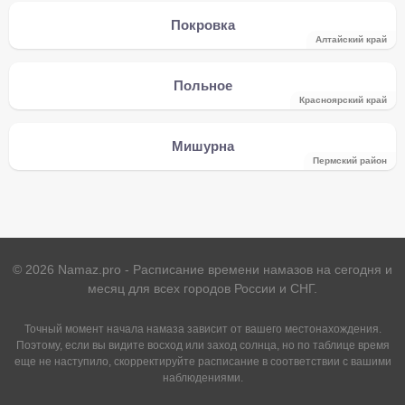
Покровка
Алтайский край
Польное
Красноярский край
Мишурна
Пермский район
©
2026
Namaz.pro - Расписание времени намазов на сегодня и
месяц для всех городов России и СНГ.
Точный момент начала намаза зависит от вашего местонахождения.
Поэтому, если вы видите восход или заход солнца, но по таблице время
еще не наступило, скорректируйте расписание в соответствии с вашими
наблюдениями.