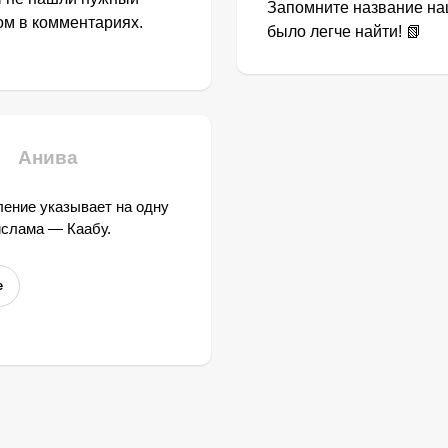
Запомните название наш
том в комментариях.
было легче найти! 📗
Анива
ение указывает на одну
ислама — Каабу.
е