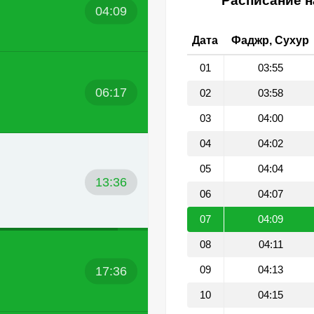
Расписание н
04:09
Дата
Фаджр, Сухур
01
03:55
06:17
02
03:58
03
04:00
04
04:02
05
04:04
13:36
06
04:07
07
04:09
08
04:11
17:36
09
04:13
10
04:15