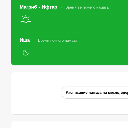
Магриб - Ифтар
Время вечернего намаза
Иша
Время ночного намаза
Расписание намаза на месяц впе