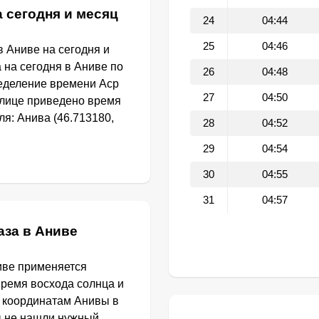
 сегодня и месяц
24
04:44
25
04:46
 Аниве на сегодня и
 на сегодня в Аниве по
26
04:48
еделение времени Аср
27
04:50
блице приведено время
я: Анива (46.713180,
28
04:52
29
04:54
30
04:55
31
04:57
аза в Аниве
иве применяется
Время восхода солнца и
о координатам Анивы в
ы не нашли нужный