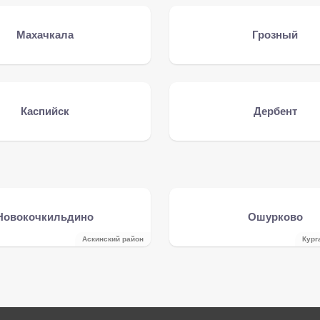
Махачкала
Грозный
Каспийск
Дербент
Новокочкильдино
Ошурково
Аскинский район
Кург