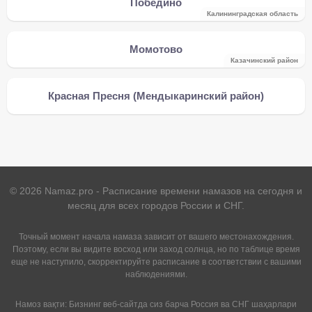
Победино
Калининградская область
Момотово
Казачинский район
Красная Пресня (Мендыкаринский район)
©
2026
Namaz.pro - Расписание времени намазов на сегодня и
месяц для всех городов России и СНГ.
Точный момент начала намаза зависит от вашего местонахождения.
Поэтому, если вы видите восход или заход солнца, но по таблице время
еще не наступило, скорректируйте расписание в соответствии с вашими
наблюдениями.
Намоз вақти: Бизнинг веб-сайтда сиз барча Россия ва СНГ шаҳарлари