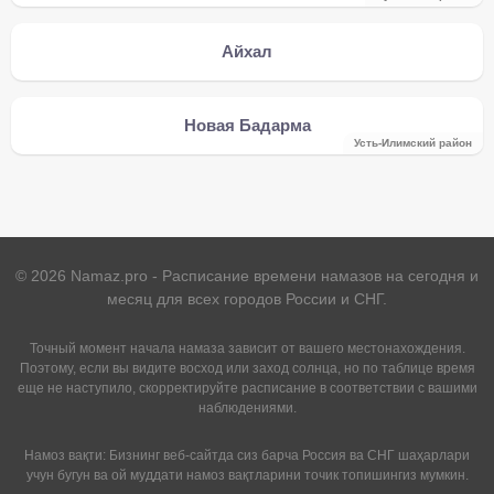
Айхал
Новая Бадарма
Усть-Илимский район
©
2026
Namaz.pro - Расписание времени намазов на сегодня и
месяц для всех городов России и СНГ.
Точный момент начала намаза зависит от вашего местонахождения.
Поэтому, если вы видите восход или заход солнца, но по таблице время
еще не наступило, скорректируйте расписание в соответствии с вашими
наблюдениями.
Намоз вақти: Бизнинг веб-сайтда сиз барча Россия ва СНГ шаҳарлари
учун бугун ва ой муддати намоз вақтларини точик топишингиз мумкин.