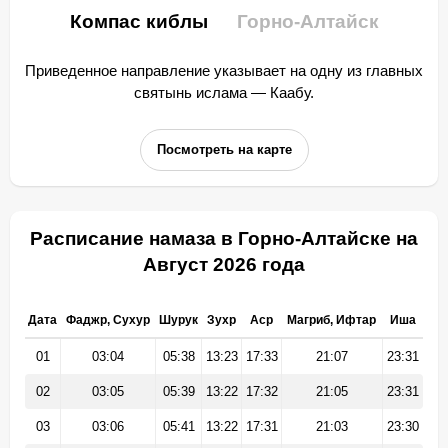
Компас киблы
Горно-Алтайск
Приведенное направление указывает на одну из главных
святынь ислама — Каабу.
Посмотреть на карте
Расписание намаза в Горно-Алтайске на
Август 2026 года
Дата
Фаджр, Сухур
Шурук
Зухр
Аср
Магриб, Ифтар
Иша
01
03:04
05:38
13:23
17:33
21:07
23:31
02
03:05
05:39
13:22
17:32
21:05
23:31
03
03:06
05:41
13:22
17:31
21:03
23:30