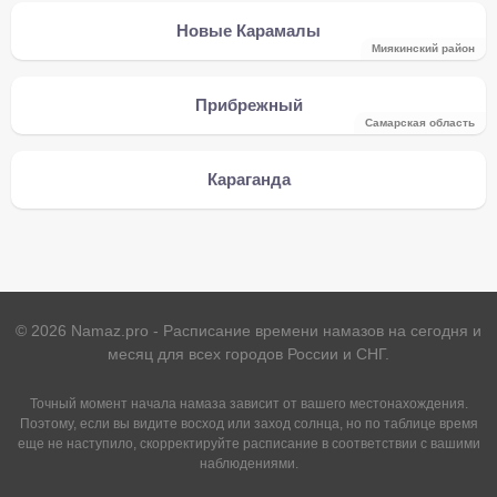
Новые Карамалы
Миякинский район
Прибрежный
Самарская область
Караганда
©
2026
Namaz.pro - Расписание времени намазов на сегодня и
месяц для всех городов России и СНГ.
Точный момент начала намаза зависит от вашего местонахождения.
Поэтому, если вы видите восход или заход солнца, но по таблице время
еще не наступило, скорректируйте расписание в соответствии с вашими
наблюдениями.