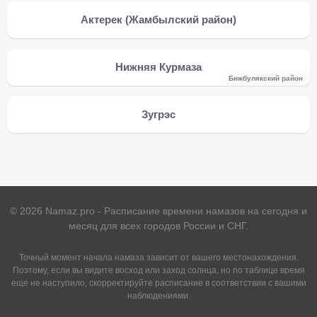
Актерек (Жамбылский район)
Нижняя Курмаза
Бижбулякский район
Зугрэс
©
2026
Namaz.pro - Расписание времени намазов на сегодня и
месяц для всех городов России и СНГ.
Точный момент начала намаза зависит от вашего местонахождения.
Поэтому, если вы видите восход или заход солнца, но по таблице время
еще не наступило, скорректируйте расписание в соответствии с вашими
наблюдениями.