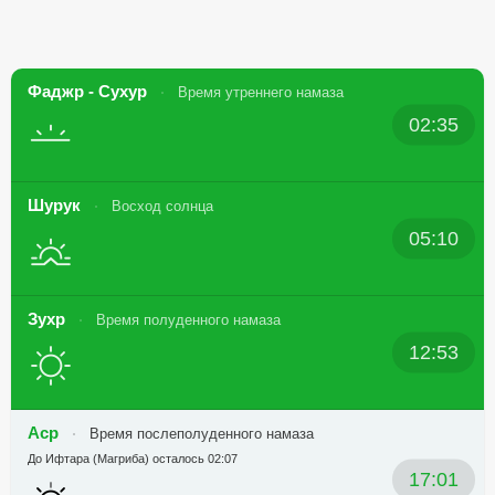
Фаджр - Сухур
Время утреннего намаза
02:35
Шурук
Восход солнца
05:10
Зухр
Время полуденного намаза
12:53
Аср
Время послеполуденного намаза
До Ифтара (Магриба) осталось 02:07
17:01