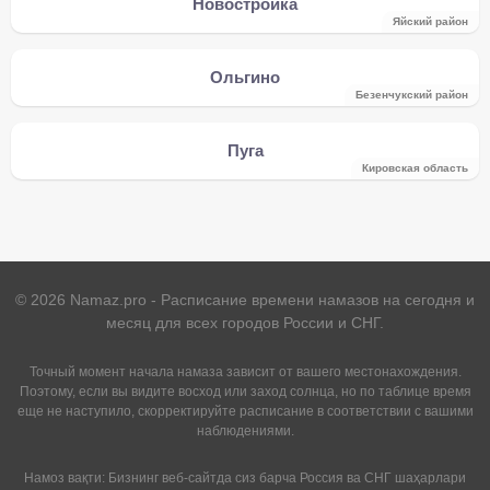
Новостройка
Яйский район
Ольгино
Безенчукский район
Пуга
Кировская область
©
2026
Namaz.pro - Расписание времени намазов на сегодня и
месяц для всех городов России и СНГ.
Точный момент начала намаза зависит от вашего местонахождения.
Поэтому, если вы видите восход или заход солнца, но по таблице время
еще не наступило, скорректируйте расписание в соответствии с вашими
наблюдениями.
Намоз вақти: Бизнинг веб-сайтда сиз барча Россия ва СНГ шаҳарлари