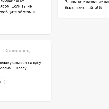
о координатам
Запомните название наш
ясом. Если вы не
было легче найти! 📗
сообщите об этом в
Калининец
ение указывает на одну
ислама — Каабу.
е