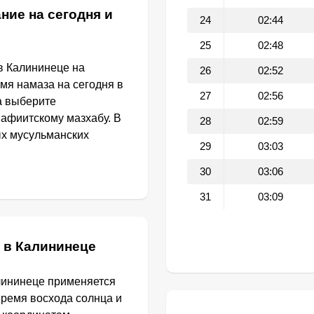
ние на сегодня и
24
02:44
25
02:48
в Калининеце на
26
02:52
емя намаза на сегодня в
27
02:56
а выберите
афиитскому мазхабу. В
28
02:59
ых мусульманских
29
03:03
30
03:06
31
03:09
 в Калининеце
лининеце применяется
Время восхода солнца и