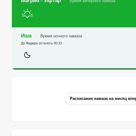
Магриб - Ифтар
Время вечернего намаза
Иша
Время ночного намаза
До Фаджра осталось 00:33
Расписание намаза на месяц впе