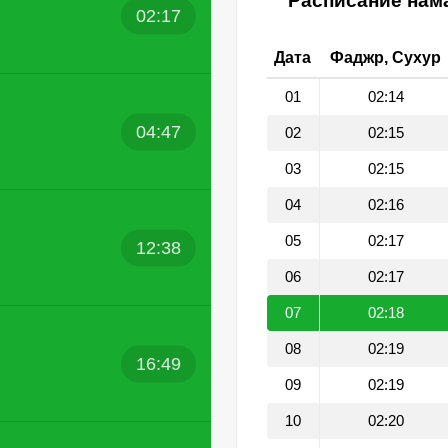
Расписание нама
02:17
Дата
Фаджр, Сухур
01
02:14
04:47
02
02:15
03
02:15
04
02:16
05
02:17
12:38
06
02:17
07
02:18
08
02:19
16:49
09
02:19
10
02:20