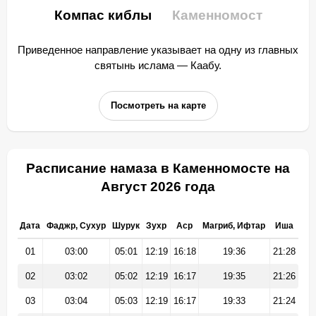
Компас киблы
Каменномост
Приведенное направление указывает на одну из главных
святынь ислама — Каабу.
Посмотреть на карте
Расписание намаза в Каменномосте на
Август 2026 года
Дата
Фаджр, Сухур
Шурук
Зухр
Аср
Магриб, Ифтар
Иша
01
03:00
05:01
12:19
16:18
19:36
21:28
02
03:02
05:02
12:19
16:17
19:35
21:26
03
03:04
05:03
12:19
16:17
19:33
21:24