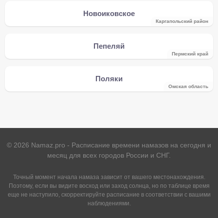
Новоиковское
Каргапольский район
Пепеляй
Пермский край
Поляки
Омская область
©
2026
Namaz.pro - Расписание времени намазов на сегодня и
месяц для всех городов России и СНГ.
Точный момент начала намаза зависит от вашего местонахождения.
Поэтому, если вы видите восход или заход солнца, но по таблице время
еще не наступило, скорректируйте расписание в соответствии с вашими
наблюдениями.