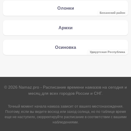
Олонки
Боханский район
Армхи
Осиновка
Удмуртская Республика
©
2026
Namaz.pro - Расписание времени намазов на сегодня и
месяц для всех городов России и СНГ.
Точный момент начала намаза зависит от вашего местонахождения.
Поэтому, если вы видите восход или заход солнца, но по таблице время
еще не наступило, скорректируйте расписание в соответствии с вашими
наблюдениями.