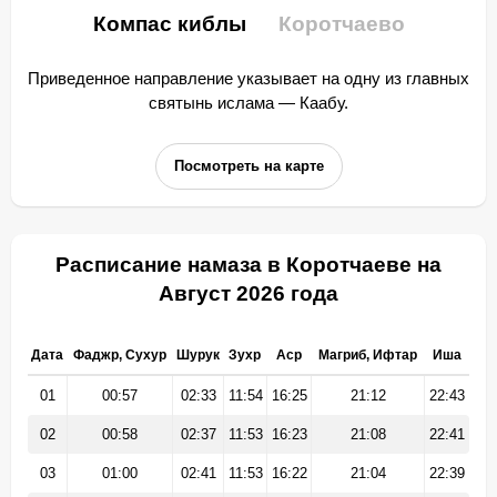
Компас киблы
Коротчаево
Приведенное направление указывает на одну из главных
святынь ислама — Каабу.
Посмотреть на карте
Расписание намаза в Коротчаеве на
Август 2026 года
Дата
Фаджр, Сухур
Шурук
Зухр
Аср
Магриб, Ифтар
Иша
01
00:57
02:33
11:54
16:25
21:12
22:43
02
00:58
02:37
11:53
16:23
21:08
22:41
03
01:00
02:41
11:53
16:22
21:04
22:39