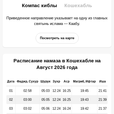
Компас киблы
Кошехабль
Приведенное направление указывает на одну из главных
святынь ислама — Каабу.
Посмотреть на карте
Расписание намаза в Кошехабле на
Август 2026 года
Дата
Фаджр, Сухур
Шурук
Зухр
Аср
Магриб, Ифтар
Иша
01
02:58
05:03
12:24
16:25
19:45
21:41
02
03:00
05:05
12:24
16:25
19:43
21:39
03
03:02
05:06
12:24
16:24
19:42
21:37