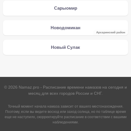
Сарыомир
Новодомикан
Архаринский район
Новый Сулак
©
2026
Namaz.pro - Расписание времени намазов на сегодня и
месяц для всех городов России и СНГ.
Точный момент начала намаза зависит от вашего местонахождения.
Поэтому, если вы видите восход или заход солнца, но по таблице время
еще не наступило, скорректируйте расписание в соответствии с вашими
наблюдениями.