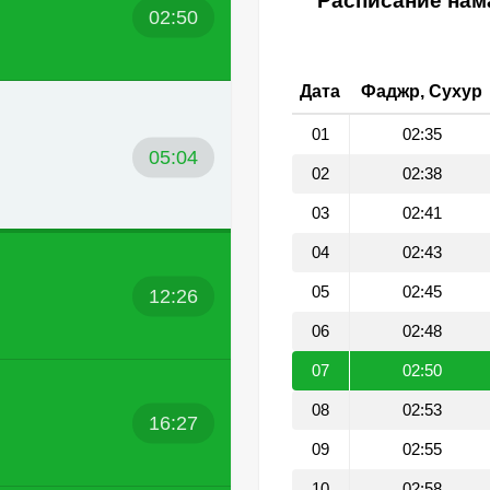
Расписание нама
02:50
Дата
Фаджр, Сухур
01
02:35
05:04
02
02:38
03
02:41
04
02:43
05
02:45
12:26
06
02:48
07
02:50
08
02:53
16:27
09
02:55
10
02:58