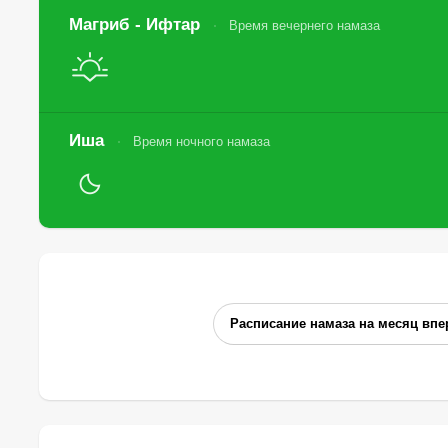
Магриб - Ифтар
Время вечернего намаза
Иша
Время ночного намаза
Расписание намаза на месяц впе