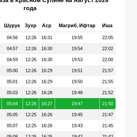
за в Красном Сулине на Август 2026
года
Шурук
Зухр
Аср
Магриб, Ифтар
Иша
04:56
12:26
16:31
19:55
22:05
04:57
12:26
16:30
19:54
22:02
04:59
12:26
16:30
19:53
22:00
05:00
12:26
16:29
19:51
21:57
05:01
12:26
16:29
19:50
21:55
05:03
12:26
16:28
19:48
21:52
05:04
12:26
16:27
19:47
21:50
05:05
12:25
16:26
19:45
21:47
05:07
12:25
16:26
19:43
21:45
05:08
12:25
16:25
19:42
21:42