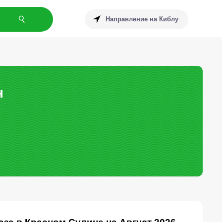
Направление на Киблу
н