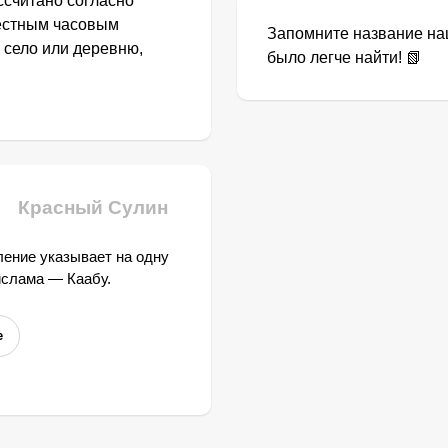
ссчитано согласно
местным часовым
Запомните название наш
 село или деревню,
было легче найти! 📗
Красный Сулин
ение указывает на одну
ислама — Каабу.
е