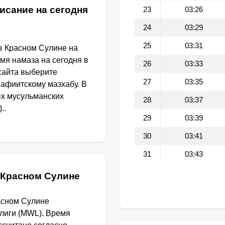
исание на сегодня
23
03:26
24
03:29
25
03:31
в Красном Сулине на
емя намаза на сегодня в
26
03:33
сайта выберите
27
03:35
афиитскому мазхабу. В
ых мусульманских
28
03:37
..
29
03:39
30
03:41
31
03:43
 Красном Сулине
асном Сулине
лиги (MWL). Время